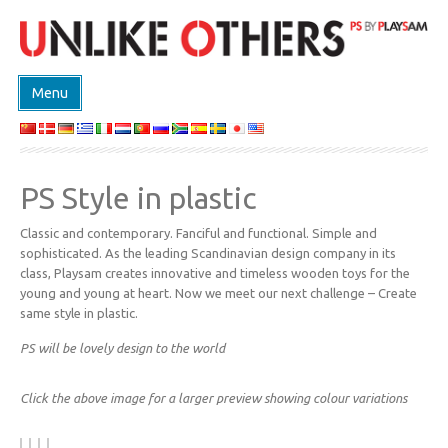
Menu
ΚΑΤΑΣΤΗΜΑ
ΠΡΟΙΟΝΤΑ
PS Style in plastic
EVENTS
Classic and contemporary. Fanciful and functional. Simple and
DESIGN ON DEMAND
sophisticated. As the leading Scandinavian design company in its
ΣΧΕΔΙΑΣΤΕΣ
class, Playsam creates innovative and timeless wooden toys for the
young and young at heart. Now we meet our next challenge – Create
ABOUT
same style in plastic.
ΕΠΙΚΟΙΝΩΝΙΑ
PS will be lovely design to the world
Click the above image for a larger preview showing colour variations